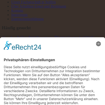
Unser Fachgeschäft in Seiffen
Über Schalling Engel und Bergmann
Kontakt
Impressum
Datenschutzerklärung
Häufig gesucht
beleuchtet
Blume
Bergmann
Crottendorf
Aue
DWU
12cm
Hubrig
elektrisch
Eule
Engel
handbemalt
Himmelskind
Krippe
LED
Huss
Metall
Laterne
Junge
Kerzen
Lichterhaus
Maus
Räucherkerze
natur
Pyramide
Mädchen
Richter
Räuchermann
Räucherkerzen
Räucherofen
sammeln
Schalling
Schneeflöckchen
Schnee
Schneemann
Seiffen
Uhlig
Schwibbogen
Teelicht
weiß
Stern
Taulin
WIKI
Wichtel
Winter
©2026 Lichterhaus Schalling | Gestaltung & Umsetzung
Pepsite
×