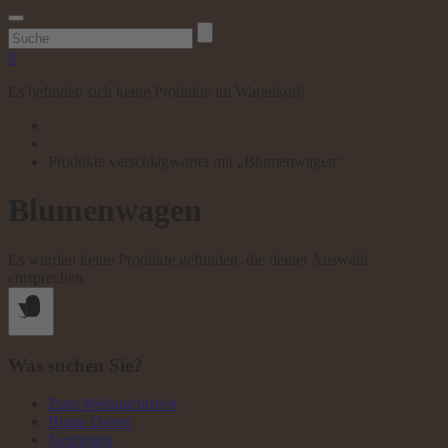
Suchen
nach:
0
Es befinden sich keine Produkte im Warenkorb.
Produkte verschlagwortet mit „Blumenwagen“
Blumenwagen
Es wurden keine Produkte gefunden, die deiner Auswahl
entsprechen.
Was suchen Sie?
Zum Weihnachtsfest
Bunte Ostern
Neuheiten