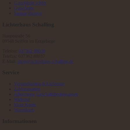
Ganzjährig schön
Gutscheine
Sammelfiguren
Lichterhaus Schalling
Hauptstraße 56
09548 Seiffen im Erzgebirge
Telefon:
037362 88036
Telefax: 037362 88037
E-Mail:
shop@lichterhaus-schalling.de
Service
Versandkosten & Lieferung
Zahlungsarten
Allgemeine Geschäftsbedingungen
Widerruf
Mein Konto
Warenkorb
Informationen