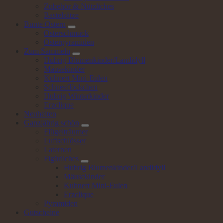
Zubehör & Nützliches
Bastelsätze
Bunte
Ostern
Osterschmuck
Osterpyramiden
Zum
Sammeln
Hubrig Blumenkinder/Landidyll
Mäusekinder
Kuhnert Mini-Eulen
Schneeflöckchen
Hubrig Winterkinder
Erzclique
Neuheiten
Ganzjährig
schön
Flügelträumer
Luftschlösser
Laternen
Figürliches
Hubrig Blumenkinder/Landidyll
Mäusekinder
Kuhnert Mini-Eulen
Erzclique
Pyramiden
Gutscheine