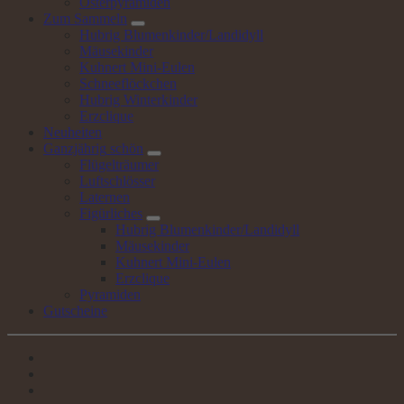
Osterpyramiden
Zum
Sammeln
Hubrig Blumenkinder/Landidyll
Mäusekinder
Kuhnert Mini-Eulen
Schneeflöckchen
Hubrig Winterkinder
Erzclique
Neuheiten
Ganzjährig
schön
Flügelträumer
Luftschlösser
Laternen
Figürliches
Hubrig Blumenkinder/Landidyll
Mäusekinder
Kuhnert Mini-Eulen
Erzclique
Pyramiden
Gutscheine