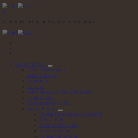
0
Es befinden sich keine Produkte im Warenkorb.
Weihnachts
Fest
Engel & Bergmann
Modern Design
Pyramiden
Laternen
Schwibbögen & Fensterschmuck
Lichterhäuser
Räuchermänner & Co.
Sammelfiguren
Hubrig Blumenkinder/Landidyll
Mäusekinder
Kuhnert Mini-Eulen
Schneeflöckchen
Hubrig Winterkinder