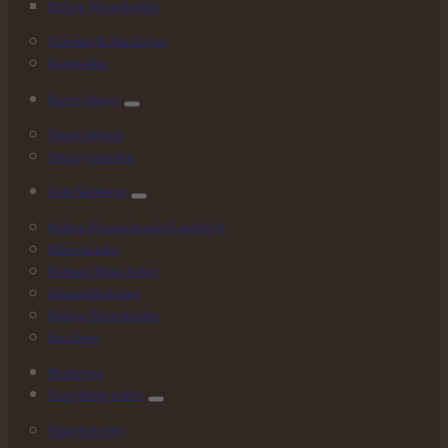
Hubrig Winterkinder
Zubehör & Nützliches
Bastelsätze
Bunte
Ostern
Osterschmuck
Osterpyramiden
Zum
Sammeln
Hubrig Blumenkinder/Landidyll
Mäusekinder
Kuhnert Mini-Eulen
Schneeflöckchen
Hubrig Winterkinder
Erzclique
Neuheiten
Ganzjährig
schön
Flügelträumer