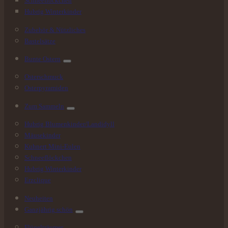
Schneeflöckchen
Hubrig Winterkinder
Zubehör & Nützliches
Bastelsätze
Bunte
Ostern
Osterschmuck
Osterpyramiden
Zum
Sammeln
Hubrig Blumenkinder/Landidyll
Mäusekinder
Kuhnert Mini-Eulen
Schneeflöckchen
Hubrig Winterkinder
Erzclique
Neuheiten
Ganzjährig
schön
Flügelträumer