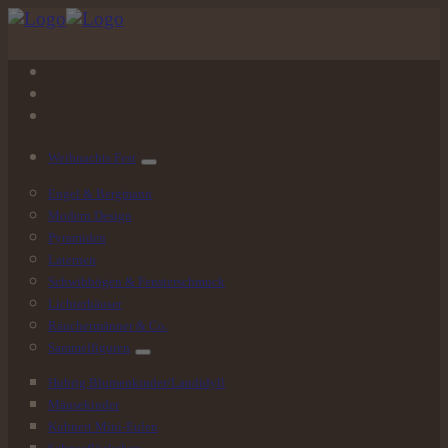
Springe
zum
Inhalt
Weihnachts
Fest
Engel & Bergmann
Modern Design
Pyramiden
Laternen
Schwibbögen & Fensterschmuck
Lichterhäuser
Räuchermänner & Co.
Sammelfiguren
Hubrig Blumenkinder/Landidyll
Mäusekinder
Kuhnert Mini-Eulen