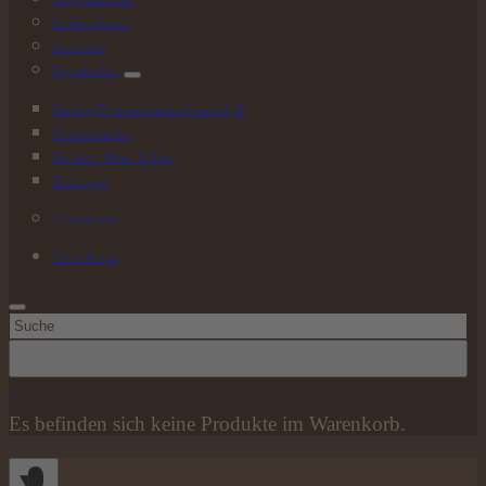
Luftschlösser
Laternen
Figürliches
Hubrig Blumenkinder/Landidyll
Mäusekinder
Kuhnert Mini-Eulen
Erzclique
Pyramiden
Gutscheine
Suchen
nach:
0
Es befinden sich keine Produkte im Warenkorb.