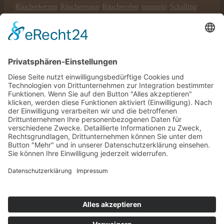
Räucherkerzen
Räuchermann
Räucherofen
sammeln
Schalling
Schnee
Schneeflöckchen
Schneemann
Schwibbogen
Seiffen
Teelicht
Uhlig
Weihnachtsmann
Wichtel
WIKI
Winter
Zenker
©2026 Lichterhaus Schalling | Gestaltung
& Umsetzung
Pepsite
×
Anmelden
Passwort vergessen?