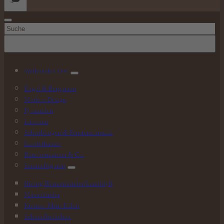
Suchen
nach:
Weihnachts
Fest
Engel & Bergmann
Modern Design
Pyramiden
Laternen
Schwibbögen & Fensterschmuck
Lichterhäuser
Räuchermänner & Co.
Sammelfiguren
Hubrig Blumenkinder/Landidyll
Mäusekinder
Kuhnert Mini-Eulen
Schneeflöckchen