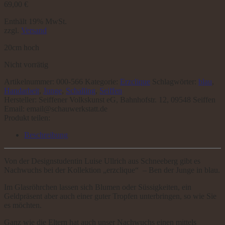
69,00
€
Enthält 19% MwSt.
zzgl.
Versand
20cm hoch
Nicht vorrätig
Artikelnummer:
000-566
Kategorie:
Erzclique
Schlagwörter:
blau
,
Handarbeit
,
Junge
,
Schalling
,
Seiffen
Hersteller:
Seiffener Volkskunst eG, Bahnhofstr. 12, 09548 Seiffen
Email: email@schauwerkstatt.de
Produkt teilen:
Beschreibung
Von der Designstudentin Luise Ullrich aus Schneeberg gibt es
Nachwuchs bei der Kollektion „erzclique“ – Ben der Junge in blau.
Im Glasröhrchen lassen sich Blumen oder Süssigkeiten, ein
Geldpräsent aber auch einer guter Tropfen unterbringen, so wie Sie
es möchten.
Ganz wie die Eltern hat auch unser Nachwuchs einen mittels