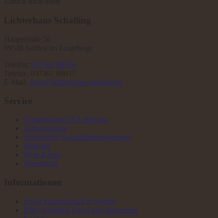
Zurück nach oben
Lichterhaus Schalling
Hauptstraße 56
09548 Seiffen im Erzgebirge
Telefon:
037362 88036
Telefax: 037362 88037
E-Mail:
shop@lichterhaus-schalling.de
Service
Versandkosten & Lieferung
Zahlungsarten
Allgemeine Geschäftsbedingungen
Widerruf
Mein Konto
Warenkorb
Informationen
Unser Fachgeschäft in Seiffen
Über Schalling Engel und Bergmann