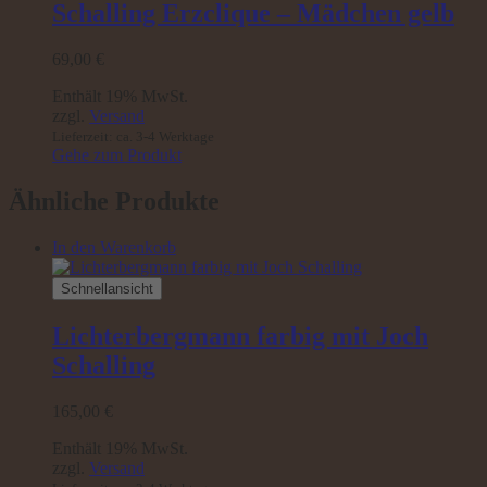
Schalling Erzclique – Mädchen gelb
69,00
€
Enthält 19% MwSt.
zzgl.
Versand
Lieferzeit: ca. 3-4 Werktage
Gehe zum Produkt
Ähnliche Produkte
In den Warenkorb
Schnellansicht
Lichterbergmann farbig mit Joch
Schalling
165,00
€
Enthält 19% MwSt.
zzgl.
Versand