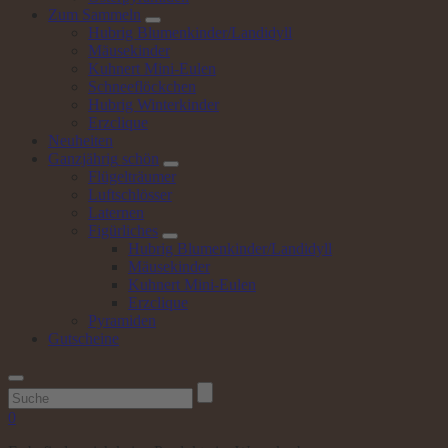
Zum
Sammeln
Hubrig Blumenkinder/Landidyll
Mäusekinder
Kuhnert Mini-Eulen
Schneeflöckchen
Hubrig Winterkinder
Erzclique
Neuheiten
Ganzjährig
schön
Flügelträumer
Luftschlösser
Laternen
Figürliches
Hubrig Blumenkinder/Landidyll
Mäusekinder
Kuhnert Mini-Eulen
Erzclique
Pyramiden
Gutscheine
Suchen
nach:
0