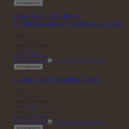
Schnellansicht
elektrisch beleuchteter
Lichterbergmann Schalling mit Joch
326,00
€
Enthält 19% MwSt.
zzgl.
Versand
Gehe zum Produkt
In den Warenkorb
Schnellansicht
Lichterengel Schalling farbig
77,30
€
Enthält 19% MwSt.
zzgl.
Versand
Lieferzeit: ca. 3-4 Werktage
Gehe zum Produkt
In den Warenkorb
Schnellansicht