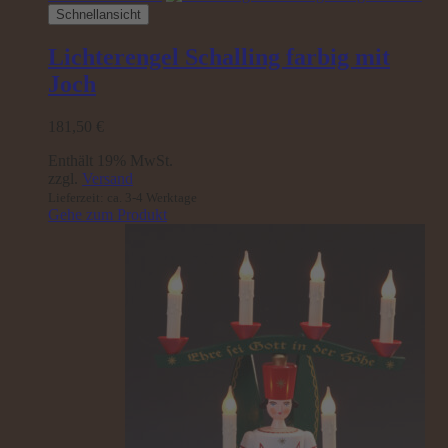
Schnellansicht
Lichterengel Schalling farbig mit
Joch
181,50
€
Enthält 19% MwSt.
zzgl.
Versand
Lieferzeit: ca. 3-4 Werktage
Gehe zum Produkt