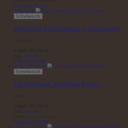
Lieferzeit: ca. 3-4 Werktage
Gehe zum Produkt
Weiterlesen
Schnellansicht
elektrisch beleuchteter Lichterengel
1.048,00
€
Enthält 19% MwSt.
zzgl.
Versand
Gehe zum Produkt
In den Warenkorb
Schnellansicht
Lichterengel Schalling lasiert
67,90
€
Enthält 19% MwSt.
zzgl.
Versand
Lieferzeit: ca. 3-4 Werktage
Gehe zum Produkt
In den Warenkorb