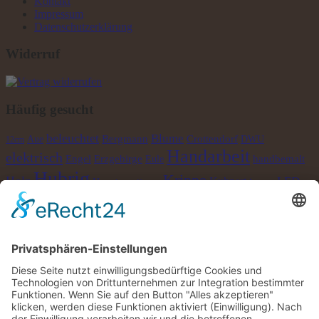
Kontakt
Impressum
Datenschutzerklärung
Widerruf
Häufig gesucht
beleuchtet
Blume
Bergmann
Crottendorf
Aue
DWU
12cm
Handarbeit
elektrisch
Engel
Erzgebirge
handbemalt
Eule
Hubrig
Krippe
Holz
LED
Kuhnert
Huss
Laterne
Kerzen
Junge
natur
Pyramide
Metall
Mädchen
Richter
Lichterhaus
Räucherkerze
Räuchermann
Räucherkerzen
sammeln
Schalling
Schnee
Räucherofen
Seiffen
Schneeflöckchen
Schwibbogen
Schneemann
WIKI
Uhlig
Teelicht
Wichtel
Zenker
Winter
©2026 Lichterhaus Schalling | Gestaltung & Umsetzung
Pepsite
×