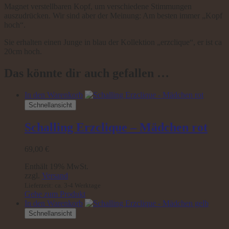
Magnet verstellbaren Kopf, um verschiedene Stimmungen
auszudrücken. Wir sind aber der Meinung: Am besten immer „Kopf
hoch“.
Sie erhalten einen Junge in blau der Kollektion „erzclique“, er ist ca
20cm hoch.
Das könnte dir auch gefallen …
In den Warenkorb
Schnellansicht
Schalling Erzclique – Mädchen rot
69,00
€
Enthält 19% MwSt.
zzgl.
Versand
Lieferzeit: ca. 3-4 Werktage
Gehe zum Produkt
In den Warenkorb
Schnellansicht