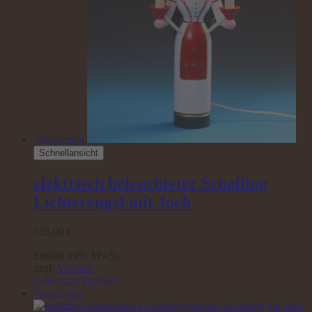
Weiterlesen
Schnellansicht
elektrisch beleuchteter Schalling
Lichterengel mit Joch
335,00
€
Enthält 19% MwSt.
zzgl.
Versand
Gehe zum Produkt
Weiterlesen