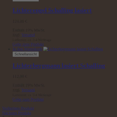
Lichterengel Schalling lasiert
124,00
€
Enthält 19% MwSt.
zzgl.
Versand
Lieferzeit: ca. 3-4 Werktage
Gehe zum Produkt
In den Warenkorb
Schnellansicht
Lichterbergmann lasiert Schalling
112,00
€
Enthält 19% MwSt.
zzgl.
Versand
Lieferzeit: ca. 3-4 Werktage
Gehe zum Produkt
Vorheriges Produkt
Nächstes Produkt