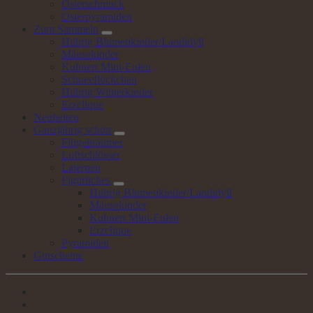
Osterschmuck
Osterpyramiden
Zum
Sammeln
Hubrig Blumenkinder/Landidyll
Mäusekinder
Kuhnert Mini-Eulen
Schneeflöckchen
Hubrig Winterkinder
Erzclique
Neuheiten
Ganzjährig
schön
Flügelträumer
Luftschlösser
Laternen
Figürliches
Hubrig Blumenkinder/Landidyll
Mäusekinder
Kuhnert Mini-Eulen
Erzclique
Pyramiden
Gutscheine