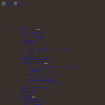
Springe
zum
Inhalt
Weihnachts
Fest
Engel & Bergmann
Modern Design
Pyramiden
Laternen
Schwibbögen & Fensterschmuck
Lichterhäuser
Räuchermänner & Co.
Sammelfiguren
Hubrig Blumenkinder/Landidyll
Mäusekinder
Kuhnert Mini-Eulen
Schneeflöckchen
Hubrig Winterkinder
Zubehör & Nützliches
Bastelsätze
Bunte
Ostern
Osterschmuck
Osterpyramiden