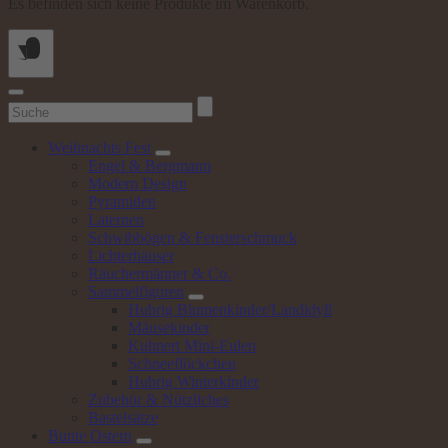
Es befinden sich keine Produkte im Warenkorb.
Suchen
nach:
Weihnachts
Fest
Engel & Bergmann
Modern Design
Pyramiden
Laternen
Schwibbögen & Fensterschmuck
Lichterhäuser
Räuchermänner & Co.
Sammelfiguren
Hubrig Blumenkinder/Landidyll
Mäusekinder
Kuhnert Mini-Eulen
Schneeflöckchen
Hubrig Winterkinder
Zubehör & Nützliches
Bastelsätze
Bunte
Ostern