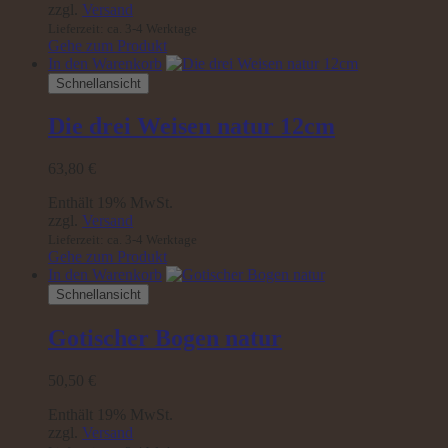
zzgl.
Versand
Lieferzeit: ca. 3-4 Werktage
Gehe zum Produkt
In den Warenkorb
Schnellansicht
Die drei Weisen natur 12cm
63,80
€
Enthält 19% MwSt.
zzgl.
Versand
Lieferzeit: ca. 3-4 Werktage
Gehe zum Produkt
In den Warenkorb
Schnellansicht
Gotischer Bogen natur
50,50
€
Enthält 19% MwSt.
zzgl.
Versand