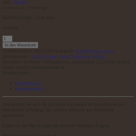
zzgl.
Versand
Lieferzeit: ca. 3-4 Werktage
Halleluja-Engel 12cm natur
Vorrätig
Halleluja-
Engel
In den Warenkorb
12cm
Artikelnummer:
000-128N
Kategorie:
Krippefiguren natur
natur
Schlagwörter:
12cm
,
Krippe
,
natur
,
Schalling
,
Seiffen
Menge
Hersteller:
Seiffener Volkskunst eG, Bahnhofstr. 12, 09548 Seiffen
Email: email@schauwerkstatt.de
Produkt teilen:
Beschreibung
Rezensionen (0)
Verzaubern Sie sich Ihr zu Hause mit diesen Krippenfiguren aus
dem Hause Schalling. Sie werden liebevoll aus Ahornholz
gedrechselt.
Ergänzen Sie Ihre Krippe mit den drei Halleluja-Engeln.
Die Figuren sind 12cm hoch.