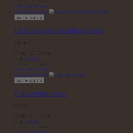
Lieferzeit: ca. 3-4 Werktage
Gehe zum Produkt
In den Warenkorb
Schnellansicht
Lichterengel Schalling farbig
107,90
€
Enthält 19% MwSt.
zzgl.
Versand
Lieferzeit: ca. 3-4 Werktage
Gehe zum Produkt
In den Warenkorb
Schnellansicht
Palmenduo natur
63,90
€
Enthält 19% MwSt.
zzgl.
Versand
Lieferzeit: ca. 3-4 Werktage
Gehe zum Produkt