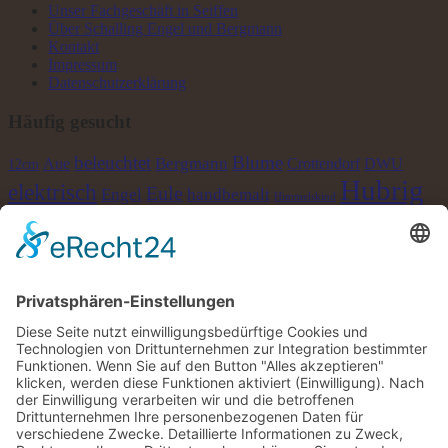
Unser Fachgeschäft in Seiffen
Über Schalling Engel und Bergmann
Kontakt
Impressum
Datenschutzerklärung
Häufig gesucht
beleuchtet
Blume
Bergmann
Crottendorf
Aue
DWU
12cm
Hubrig
elektrisch
Eule
Engel
handbemalt
Himmelskind
Krippe
LED
Huss
Metall
Laterne
Junge
Kerzen
Lichterhaus
Maus
Räucherkerze
natur
Pyramide
Mädchen
Richter
Räuchermann
Räucherkerzen
Räucherofen
sammeln
Schalling
Schneeflöckchen
Schnee
Schneemann
Seiffen
Uhlig
Schwibbogen
Teelicht
weiß
Stern
Taulin
WIKI
Wichtel
Winter
©2026 Lichterhaus Schalling | Gestaltung & Umsetzung
Pepsite
×