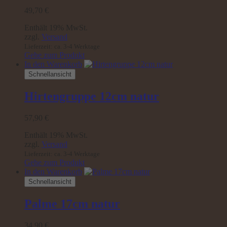
49,70
€
Enthält 19% MwSt.
zzgl.
Versand
Lieferzeit: ca. 3-4 Werktage
Gehe zum Produkt
In den Warenkorb
Schnellansicht
Hirtengruppe 12cm natur
57,90
€
Enthält 19% MwSt.
zzgl.
Versand
Lieferzeit: ca. 3-4 Werktage
Gehe zum Produkt
In den Warenkorb
Schnellansicht
Palme 17cm natur
34,90
€