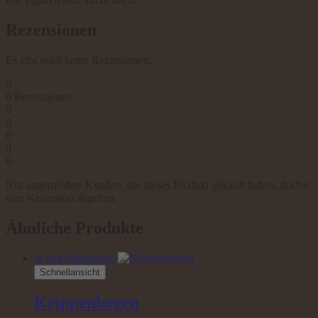
Rezensionen
Es gibt noch keine Rezensionen.
0
0
Rezensionen
0
0
0
0
0
Nur angemeldete Kunden, die dieses Produkt gekauft haben, dürfen
eine Rezension abgeben.
Ähnliche Produkte
In den Warenkorb
Schnellansicht
Krippenbogen