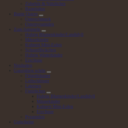
Zubehör & Nützliches
Bastelsätze
Bunte
Ostern
Osterschmuck
Osterpyramiden
Zum
Sammeln
Hubrig Blumenkinder/Landidyll
Mäusekinder
Kuhnert Mini-Eulen
Schneeflöckchen
Hubrig Winterkinder
Erzclique
Neuheiten
Ganzjährig
schön
Flügelträumer
Luftschlösser
Laternen
Figürliches
Hubrig Blumenkinder/Landidyll
Mäusekinder
Kuhnert Mini-Eulen
Erzclique
Pyramiden
Gutscheine