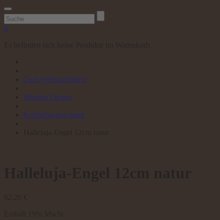
Suchen
nach:
0
Es befinden sich keine Produkte im Warenkorb.
Zum Weihnachtsfest
Modern Design
Krippefiguren natur
Halleluja-Engel 12cm natur
Halleluja-Engel 12cm natur
62,20
€
Enthält 19% MwSt.