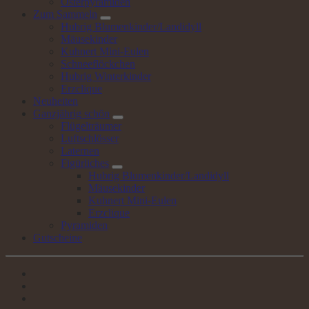
Osterpyramiden
Zum
Sammeln
Hubrig Blumenkinder/Landidyll
Mäusekinder
Kuhnert Mini-Eulen
Schneeflöckchen
Hubrig Winterkinder
Erzclique
Neuheiten
Ganzjährig
schön
Flügelträumer
Luftschlösser
Laternen
Figürliches
Hubrig Blumenkinder/Landidyll
Mäusekinder
Kuhnert Mini-Eulen
Erzclique
Pyramiden
Gutscheine