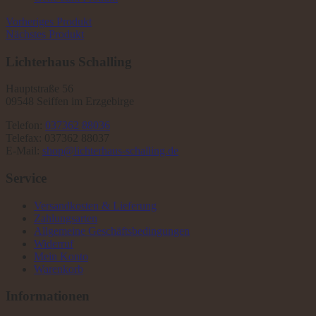
Vorheriges Produkt
Nächstes Produkt
Lichterhaus Schalling
Hauptstraße 56
09548 Seiffen im Erzgebirge
Telefon:
037362 88036
Telefax: 037362 88037
E-Mail:
shop@lichterhaus-schalling.de
Service
Versandkosten & Lieferung
Zahlungsarten
Allgemeine Geschäftsbedingungen
Widerruf
Mein Konto
Warenkorb
Informationen