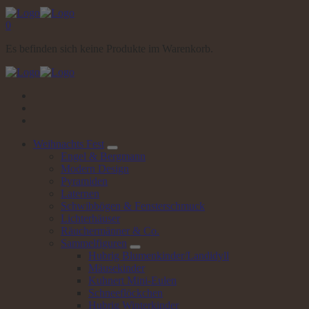
0
Es befinden sich keine Produkte im Warenkorb.
Weihnachts
Fest
Engel & Bergmann
Modern Design
Pyramiden
Laternen
Schwibbögen & Fensterschmuck
Lichterhäuser
Räuchermänner & Co.
Sammelfiguren
Hubrig Blumenkinder/Landidyll
Mäusekinder
Kuhnert Mini-Eulen
Schneeflöckchen
Hubrig Winterkinder