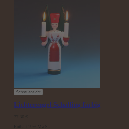
Schnellansicht
Lichterengel Schalling farbig
77,30
€
Enthält 19% MwSt.