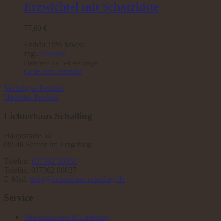
Erzwichtel mit Schatzkiste
77,80
€
Enthält 19% MwSt.
zzgl.
Versand
Lieferzeit: ca. 3-4 Werktage
Gehe zum Produkt
Vorheriges Produkt
Nächstes Produkt
Lichterhaus Schalling
Hauptstraße 56
09548 Seiffen im Erzgebirge
Telefon:
037362 88036
Telefax: 037362 88037
E-Mail:
shop@lichterhaus-schalling.de
Service
Versandkosten & Lieferung