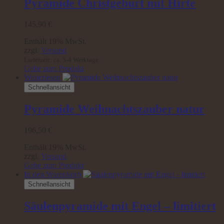
Pyramide Christgeburt mit Hirte
145,90
€
Enthält 19% MwSt.
zzgl.
Versand
Lieferzeit: ca. 3-4 Werktage
Gehe zum Produkt
Weiterlesen
Schnellansicht
Pyramide Weihnachtszauber natur
196,50
€
Enthält 19% MwSt.
zzgl.
Versand
Gehe zum Produkt
In den Warenkorb
Schnellansicht
Säulenpyramide mit Engel – limitiert