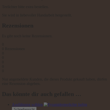
Teelichter bitte extra bestellen.
Sie wird in liebevoller Handarbeit hergestellt.
Rezensionen
Es gibt noch keine Rezensionen.
0
0
Rezensionen
0
0
0
0
0
Nur angemeldete Kunden, die dieses Produkt gekauft haben, dürfen
eine Rezension abgeben.
Das könnte dir auch gefallen …
Dieses
Ausführung wählen
Produkt
Schnellansicht