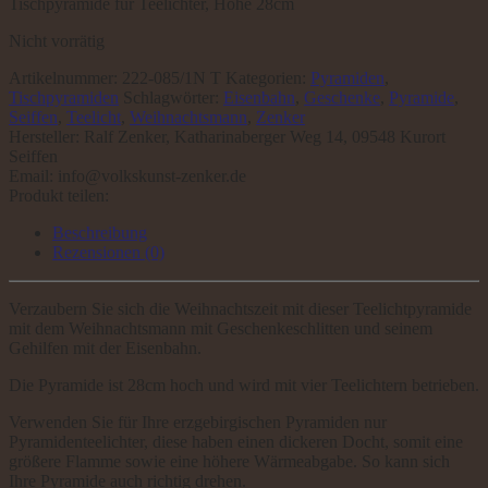
Tischpyramide für Teelichter, Höhe 28cm
Nicht vorrätig
Artikelnummer:
222-085/1N T
Kategorien:
Pyramiden
,
Tischpyramiden
Schlagwörter:
Eisenbahn
,
Geschenke
,
Pyramide
,
Seiffen
,
Teelicht
,
Weihnachtsmann
,
Zenker
Hersteller:
Ralf Zenker, Katharinaberger Weg 14, 09548 Kurort
Seiffen
Email: info@volkskunst-zenker.de
Produkt teilen:
Beschreibung
Rezensionen (0)
Verzaubern Sie sich die Weihnachtszeit mit dieser Teelichtpyramide
mit dem Weihnachtsmann mit Geschenkeschlitten und seinem
Gehilfen mit der Eisenbahn.
Die Pyramide ist 28cm hoch und wird mit vier Teelichtern betrieben.
Verwenden Sie für Ihre erzgebirgischen Pyramiden nur
Pyramidenteelichter, diese haben einen dickeren Docht, somit eine
größere Flamme sowie eine höhere Wärmeabgabe. So kann sich
Ihre Pyramide auch richtig drehen.