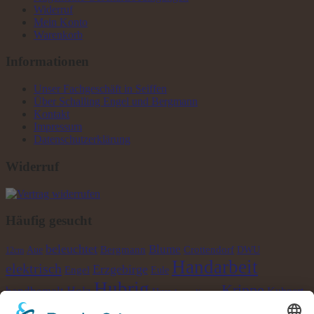
Widerruf
Mein Konto
Warenkorb
Informationen
Unser Fachgeschäft in Seiffen
Über Schalling Engel und Bergmann
Kontakt
Impressum
Datenschutzerklärung
Widerruf
Häufig gesucht
beleuchtet
Blume
Bergmann
Crottendorf
Aue
DWU
12cm
Handarbeit
elektrisch
Erzgebirge
Engel
Eule
Hubrig
Krippe
Holz
handbemalt
Kuhnert
Huss
Kerzen
Junge
natur
Pyramide
LED
Laterne
Metall
Mädchen
Richter
Maus