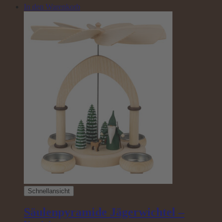
In den Warenkorb
Schnellansicht
Säulenpyramide Jägerwichtel –