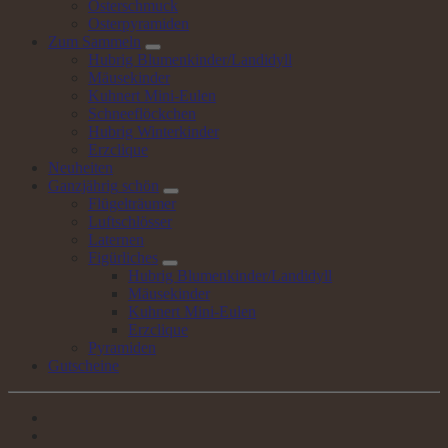
Osterschmuck
Osterpyramiden
Zum
Sammeln
Hubrig Blumenkinder/Landidyll
Mäusekinder
Kuhnert Mini-Eulen
Schneeflöckchen
Hubrig Winterkinder
Erzclique
Neuheiten
Ganzjährig
schön
Flügelträumer
Luftschlösser
Laternen
Figürliches
Hubrig Blumenkinder/Landidyll
Mäusekinder
Kuhnert Mini-Eulen
Erzclique
Pyramiden
Gutscheine