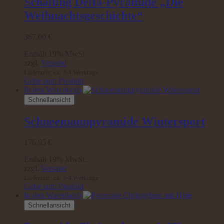
Schalling Delta-Pyramide „Die
Weihnachtsgeschichte“
367,00
€
Enthält 19% MwSt.
zzgl.
Versand
Lieferzeit: ca. 3-4 Werktage
Gehe zum Produkt
In den Warenkorb
Schnellansicht
Schneemannpyramide Wintersport
176,95
€
Enthält 19% MwSt.
zzgl.
Versand
Lieferzeit: ca. 3-4 Werktage
Gehe zum Produkt
In den Warenkorb
Schnellansicht