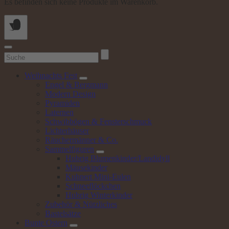
Es befinden sich keine Produkte im Warenkorb.
Suchen
nach:
Weihnachts
Fest
Engel & Bergmann
Modern Design
Pyramiden
Laternen
Schwibbögen & Fensterschmuck
Lichterhäuser
Räuchermänner & Co.
Sammelfiguren
Hubrig Blumenkinder/Landidyll
Mäusekinder
Kuhnert Mini-Eulen
Schneeflöckchen
Hubrig Winterkinder
Zubehör & Nützliches
Bastelsätze
Bunte
Ostern