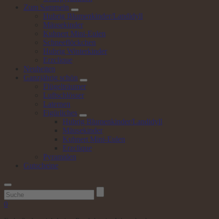
Zum
Sammeln
Hubrig Blumenkinder/Landidyll
Mäusekinder
Kuhnert Mini-Eulen
Schneeflöckchen
Hubrig Winterkinder
Erzclique
Neuheiten
Ganzjährig
schön
Flügelträumer
Luftschlösser
Laternen
Figürliches
Hubrig Blumenkinder/Landidyll
Mäusekinder
Kuhnert Mini-Eulen
Erzclique
Pyramiden
Gutscheine
Suchen
nach:
0