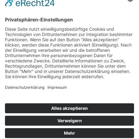
Räucherkerze
Räuchermann
Räucherkerzen
Schalling
sammeln
Schnee
Räucherofen
Seiffen
Schneeflöckchen
Schwibbogen
Schneemann
WIKI
Uhlig
Teelicht
Wichtel
Zenker
Winter
©2026 Lichterhaus Schalling | Gestaltung & Umsetzung
Pepsite
×
Anmelden
Passwort vergessen?
Angemeldet bleiben
Anmelden