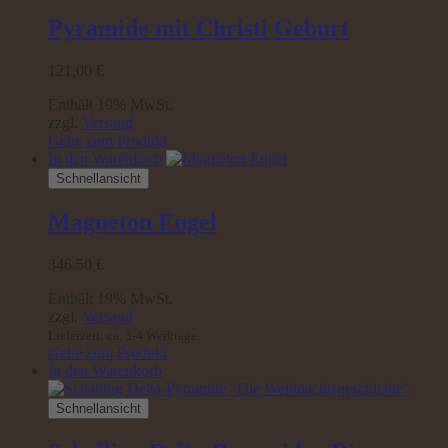
Pyramide mit Christi Geburt
121,00
€
Enthält 19% MwSt.
zzgl.
Versand
Gehe zum Produkt
In den Warenkorb
Schnellansicht
Magneton Engel
346,50
€
Enthält 19% MwSt.
zzgl.
Versand
Lieferzeit: ca. 3-4 Werktage
Gehe zum Produkt
In den Warenkorb
Schnellansicht