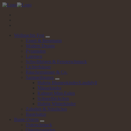
Springe
zum
Inhalt
Weihnachts
Fest
Engel & Bergmann
Modern Design
Pyramiden
Laternen
Schwibbögen & Fensterschmuck
Lichterhäuser
Räuchermänner & Co.
Sammelfiguren
Hubrig Blumenkinder/Landidyll
Mäusekinder
Kuhnert Mini-Eulen
Schneeflöckchen
Hubrig Winterkinder
Zubehör & Nützliches
Bastelsätze
Bunte
Ostern
Osterschmuck
Osterpyramiden