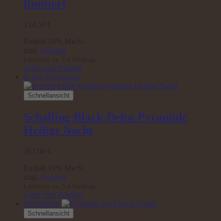
limitiert
134,50
€
Enthält 19% MwSt.
zzgl.
Versand
Lieferzeit: ca. 3-4 Werktage
Gehe zum Produkt
In den Warenkorb
Schnellansicht
Schalling Black-Delta-Pyramide
Heilige Nacht
367,00
€
Enthält 19% MwSt.
zzgl.
Versand
Lieferzeit: ca. 3-4 Werktage
Gehe zum Produkt
Weiterlesen
Schnellansicht