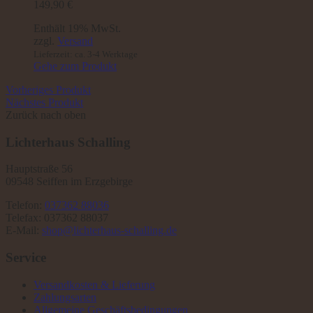
149,90
€
Enthält 19% MwSt.
zzgl.
Versand
Lieferzeit: ca. 3-4 Werktage
Gehe zum Produkt
Vorheriges Produkt
Nächstes Produkt
Zurück nach oben
Lichterhaus Schalling
Hauptstraße 56
09548 Seiffen im Erzgebirge
Telefon:
037362 88036
Telefax: 037362 88037
E-Mail:
shop@lichterhaus-schalling.de
Service
Versandkosten & Lieferung
Zahlungsarten
Allgemeine Geschäftsbedingungen